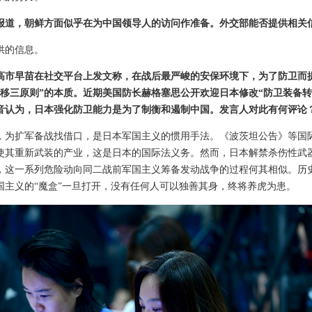
报道，朝鲜方面似乎在为中国领导人的访问作准备。外交部能否提供相关
供的信息。
高市早苗在社交平台上发文称，在战后最严峻的安保环境下，为了防卫而
转移三原则”的本质。近期美国防长赫格塞思公开欢迎日本修改“防卫装备转
音认为，日本强化防卫能力是为了制衡和遏制中国。发言人对此有何评论
，为扩军备战找借口，是日本军国主义的惯用手法。《波茨坦公告》等国
使其重新武装的产业，这是日本的国际法义务。然而，日本解禁杀伤性武
，这一系列危险动向同二战前军国主义筹备发动战争的过程何其相似。历
国主义的“魔盒”一旦打开，没有任何人可以独善其身，终将养虎为患。