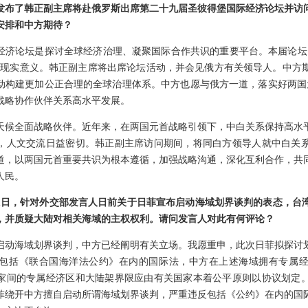
发布了韩正副主席将赴俄罗斯出席第二十九届圣彼得堡国际经济论坛并访
安排和中方期待？
经济论坛是探讨全球经济治理、凝聚国际合作共识的重要平台。本届论坛
要现实意义。韩正副主席将出席论坛活动，并会见俄方有关领导人。中方
动构建更加公正合理的全球治理体系。中方也愿与俄方一道，落实好两国
战略协作伙伴关系高水平发展。
天候全面战略伙伴。近年来，在两国元首战略引领下，中白关系保持高水
，人文交流日益密切。韩正副主席访问期间，将同白方领导人就中白关
道，以两国元首重要共识为根本遵循，加强战略沟通，深化互利合作，共
人民。
31日，针对外交部发言人日前关于日菲宣布启动海域划界谈判的表态，台
，并质疑大陆对相关海域的主权权利。请问发言人对此有何评论？
启动海域划界谈判，中方已经阐明有关立场。我愿重申，此次日菲拟探讨
包括《联合国海洋法公约》在内的国际法，中方在上述海域拥有专属
家间的专属经济区和大陆架界限应由有关国家本着公平原则以协议划定
菲绕开中方擅自启动所谓海域划界谈判，严重违反包括《公约》在内的国