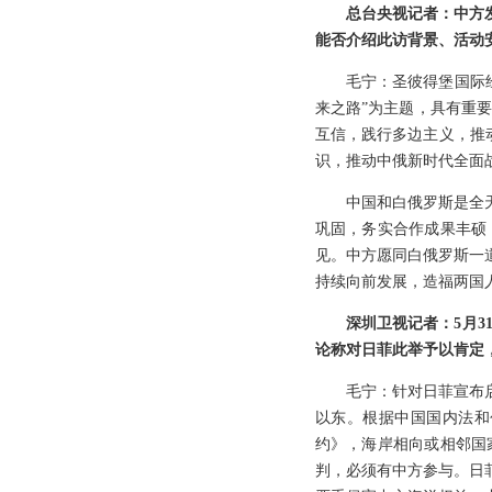
总台央视记者：中方
能否介绍此访背景、活动
毛宁：圣彼得堡国际
来之路”为主题，具有重
互信，践行多边主义，推
识，推动中俄新时代全面
中国和白俄罗斯是全
巩固，务实合作成果丰硕
见。中方愿同白俄罗斯一
持续向前发展，造福两国
深圳卫视记者：5月
论称对日菲此举予以肯定
毛宁：针对日菲宣布
以东。根据中国国内法和
约》，海岸相向或相邻国
判，必须有中方参与。日