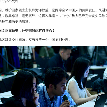
中方决不允许。
国。维护国家领土主权和海洋权益，是两岸全体中国人的共同责任。民进
益，数典忘祖、毫无底线。这再次暴露出，“台独”势力已经完全丧失民族
的唾弃和历史的清算。
丽文正在访美，外交部对此有何评论？
地区对外交往问题，应当按照一个中国原则处理。