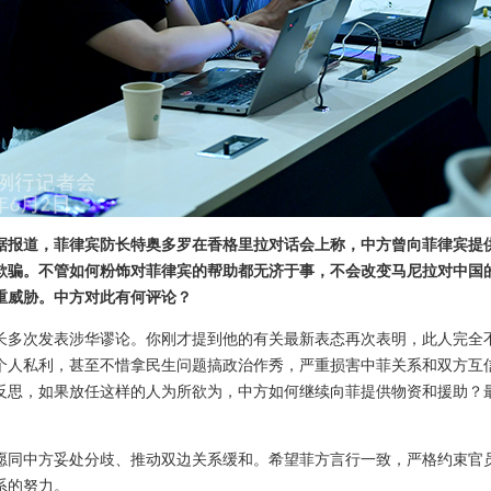
据报道，菲律宾防长特奥多罗在香格里拉对话会上称，中方曾向菲律宾提
欺骗。不管如何粉饰对菲律宾的帮助都无济于事，不会改变马尼拉对中国
重威胁。中方对此有何评论？
长多次发表涉华谬论。你刚才提到他的有关最新表态再次表明，此人完全
个人私利，甚至不惜拿民生问题搞政治作秀，严重损害中菲关系和双方互
反思，如果放任这样的人为所欲为，中方如何继续向菲提供物资和援助？
愿同中方妥处分歧、推动双边关系缓和。希望菲方言行一致，严格约束官
系的努力。