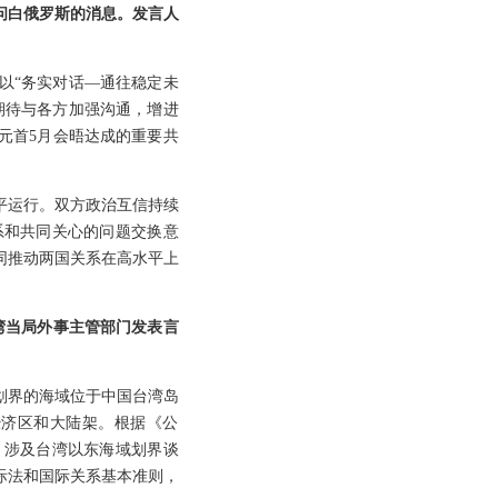
问白俄罗斯的消息。发言人
以“务实对话—通往稳定未
期待与各方加强沟通，增进
元首5月会晤达成的重要共
平运行。双方政治互信持续
系和共同关心的问题交换意
同推动两国关系在高水平上
湾当局外事主管部门发表言
划界的海域位于中国台湾岛
经济区和大陆架。根据《公
。涉及台湾以东海域划界谈
际法和国际关系基本准则，