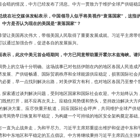
首会晤的情况，中方已经发布了消息。中方一贯致力于维护全球产供链稳
总统在社交媒体发帖表示，中国领导人似乎将美视作“衰落国家”，这指
。中方是否认为现在的美国是“衰落国家”？
希望让美国再次伟大，带领美国人民取得了重要发展成就。习近平主席带
可以通过加强合作，促进各自的发展振兴。
面表示，此次中美元首会晤期间，中方已同意帮助重开霍尔木兹海峡。请
局势上的立场十分明确。这场战事已对包括伊朗在内的地区各国人民造成
济发展、产供链畅通、国际贸易秩序和全球能源供应稳定，损害国际社会
的必要，早一点找到解决出路，对美伊双方有利，也对地区各国乃至整个
，探索通过谈判解决问题，受到地区国家和国际社会欢迎。中方始终认为
门既然打开，就不应再次关上。应稳住局势缓和势头，坚持政治解决大方
的解决方案。应尽快重开航道，回应国际社会呼声，共同维护全球产供
海湾局势早日恢复和平稳定，为构建一个可持续的地区安全架构奠定基础
方一直为止战奔走，为和平尽力。习近平主席郑重提出维护和促进中东和
湾和中东地区和平稳定的五点倡议。中方将继续秉持习近平主席四点主张