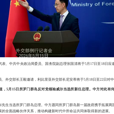
代表、中共中央政治局委员、国务院副总理张国清将于5月17日至18日应
。
、外交部长王毅邀请，利比里亚外交部长尼安蒂将于5月18日至22日对
道，5月15日所罗门群岛反对党领袖威尔当选所新任总理。中方对此有
尔先生当选所罗门群岛总理。中方愿同所罗门群岛新一届政府携手拓展两
展的全面战略伙伴关系，推动构建新时代中所命运共同体取得新的进展。