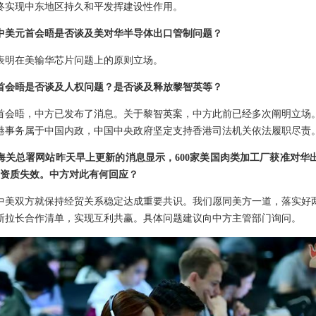
终实现中东地区持久和平发挥建设性作用。
中美元首会晤是否谈及美对华半导体出口管制问题？
表明在美输华芯片问题上的原则立场。
首会晤是否谈及人权问题？是否谈及释放黎智英等？
首会晤，中方已发布了消息。关于黎智英案，中方此前已经多次阐明立场
港事务属于中国内政，中国中央政府坚定支持香港司法机关依法履职尽责
海关总署网站昨天早上更新的消息显示，600家美国肉类加工厂获准对华
华资质失效。中方对此有何回应？
中美双方就保持经贸关系稳定达成重要共识。我们愿同美方一道，落实好
断拉长合作清单，实现互利共赢。具体问题建议向中方主管部门询问。