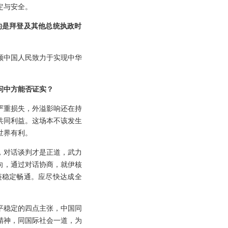
定与安全。
的是拜登及其他总统执政时
领中国人民致力于实现中华
问中方能否证实？
严重损失，外溢影响还在持
共同利益。这场本不该发生
世界有利。
，对话谈判才是正道，武力
向，通过对话协商，就伊核
链稳定畅通。应尽快达成全
。
平稳定的四点主张，中国同
精神，同国际社会一道，为