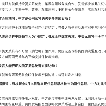
中美双方就保持经贸关系稳定、拓展各领域务实合作、妥善解决彼此关切
重要共识，本着平等、尊重、互惠原则，不断拉长合作清单，实现互利共
首会晤期间，中方是否同意将购买更多美国石油？
方共同维护全球能源安全和产供链稳定，当务之急是推动海湾和中东地区
总统亲切称中国领导人为“朋友”，引发全球媒体关注。中美元首将于今年
中美关系具有不可替代的战略引领作用。两国元首保持良好的沟通互动，
双方就两国元首年内互动安排保持着沟通。
发言人能否证实俄罗斯总统普京将访华？
直就筹备两国元首会晤保持着密切沟通，将适时发布消息。
据报道，纽埃议会5月14日选举现任总理塔格拉吉为新任总理。中方对此
拉吉总理成功连任表示祝贺。中方高度重视中纽关系发展，愿同纽埃新一
动两国相互尊重、共同发展的全面战略伙伴关系迈上新台阶，更好惠及两