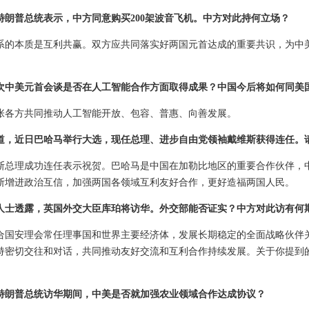
特朗普总统表示，中方同意购买200架波音飞机。中方对此持何立场？
系的本质是互利共赢。双方应共同落实好两国元首达成的重要共识，为中
次中美元首会谈是否在人工智能合作方面取得成果？中国今后将如何同美
张各方共同推动人工智能开放、包容、普惠、向善发展。
道，近日巴哈马举行大选，现任总理、进步自由党领袖戴维斯获得连任。
斯总理成功连任表示祝贺。巴哈马是中国在加勒比地区的重要合作伙伴，
断增进政治互信，加强两国各领域互利友好合作，更好造福两国人民。
人士透露，英国外交大臣库珀将访华。外交部能否证实？中方对此访有何
合国安理会常任理事国和世界主要经济体，发展长期稳定的全面战略伙伴
持密切交往和对话，共同推动友好交流和互利合作持续发展。关于你提到
特朗普总统访华期间，中美是否就加强农业领域合作达成协议？